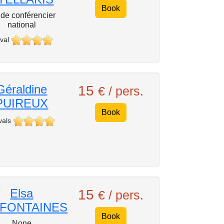
Book
de conférencier
national
val
Géraldine
15
€ / pers.
PUIREUX
Book
vals
Elsa
15
€ / pers.
FONTAINES
Book
None