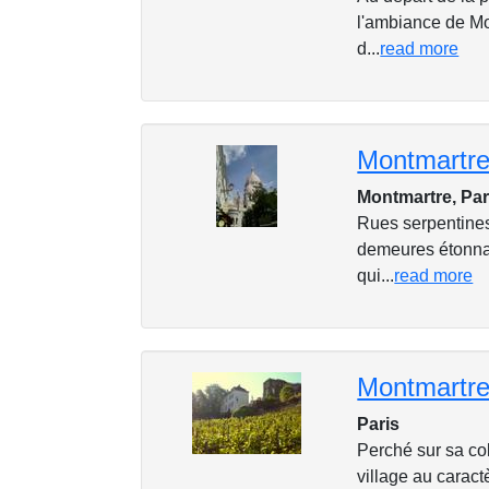
l'ambiance de Mon
d...
read more
Montmartre
Montmartre, Par
Rues serpentines,
demeures étonnant
qui...
read more
Montmartre
Paris
Perché sur sa col
village au caract