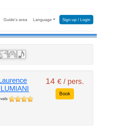
Guide's area
Language
Sign-up / Login
Laurence
14
€ / pers.
FLUMIANI
Book
vals