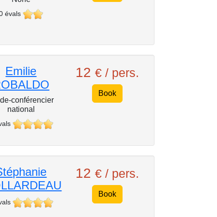
0 évals
Emilie
12
€ / pers.
ROBALDO
Book
de-conférencier
national
vals
Stéphanie
12
€ / pers.
LLARDEAU
Book
vals