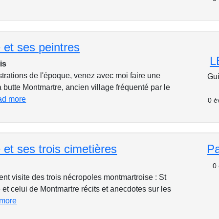
et ses peintres
L
is
ustrations de l'époque, venez avec moi faire une
Gui
 butte Montmartre, ancien village fréquenté par le
ad more
0 é
et ses trois cimetières
P
0
t visite des trois nécropoles montmartroise : St
 et celui de Montmartre récits et anecdotes sur les
 more