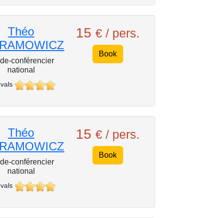
Théo
15
€ / pers.
RAMOWICZ
Book
de-conférencier
national
vals
Théo
15
€ / pers.
RAMOWICZ
Book
de-conférencier
national
vals