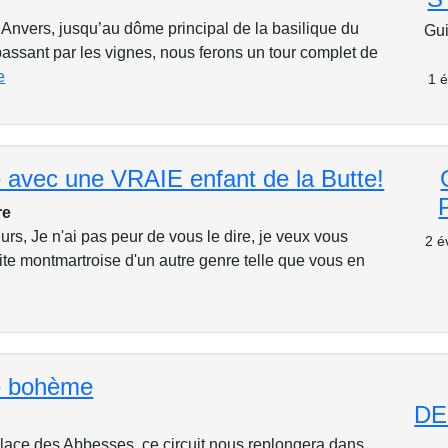
 Anvers, jusqu’au dôme principal de la basilique du
Gui
ssant par les vignes, nous ferons un tour complet de
e
1 é
 avec une VRAIE enfant de la Butte!
re
urs, Je n'ai pas peur de vous le dire, je veux vous
2 é
ite montmartroise d'un autre genre telle que vous en
e bohème
DE
place des Abbesses, ce circuit nous replongera dans