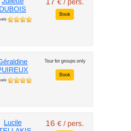
Juliette
17
€ / pers.
DUBOIS
Book
vals
Géraldine
Tour for groups only
PUIREUX
Book
vals
Lucile
16
€ / pers.
TELLAKIS