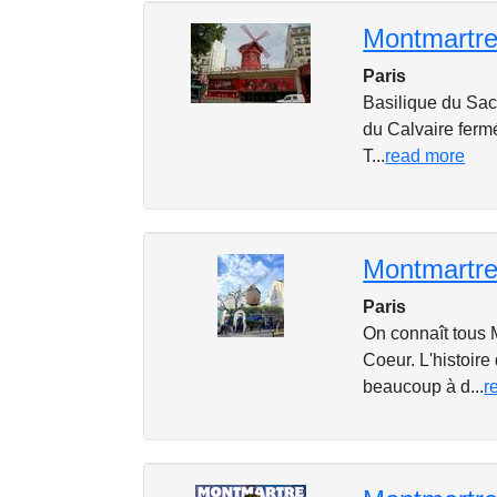
Paris
Basilique du Sacr
du Calvaire fermé
T...
read more
Montmartre
Paris
On connaît tous 
Coeur. L'histoir
beaucoup à d...
r