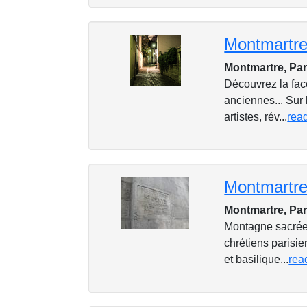
Montmartre 
Montmartre, Par
Découvrez la fac
anciennes... Sur 
artistes, rév...
rea
Montmartre
Montmartre, Par
Montagne sacrée 
chrétiens parisi
et basilique...
rea