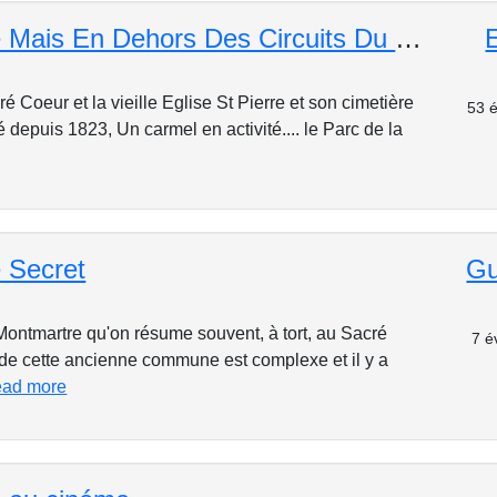
Montmartre Mais En Dehors Des Circuits Du Tourisme Commercial
é Coeur et la vieille Eglise St Pierre et son cimetière
53 é
 depuis 1823, Un carmel en activité.... le Parc de la
 Secret
Gu
Montmartre qu'on résume souvent, à tort, au Sacré
7 é
e de cette ancienne commune est complexe et il y a
ead more