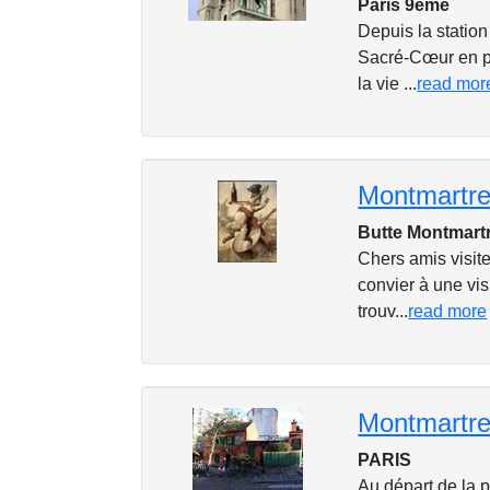
Paris 9eme
Depuis la station
Sacré-Cœur en pa
la vie ...
read mor
Montmartre
Butte Montmart
Chers amis visite
convier à une vis
trouv...
read more
Montmartr
PARIS
Au départ de la 