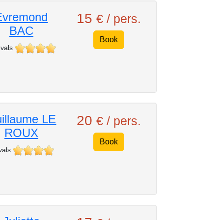
Evremond
15
€ / pers.
BAC
Book
vals
illaume LE
20
€ / pers.
ROUX
Book
vals