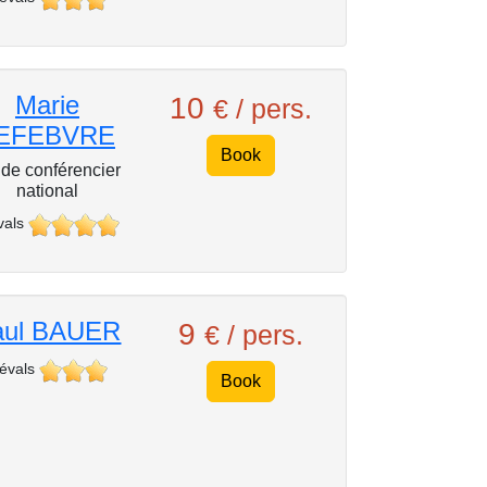
Marie
10
€ / pers.
EFEBVRE
Book
de conférencier
national
vals
aul BAUER
9
€ / pers.
 évals
Book