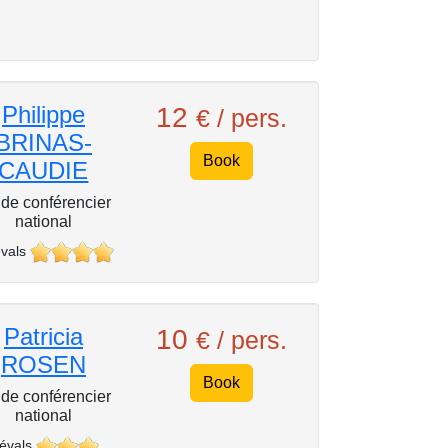
Philippe
12
€ / pers.
BRINAS-
Book
CAUDIE
de conférencier
national
vals
Patricia
10
€ / pers.
ROSEN
Book
de conférencier
national
 évals