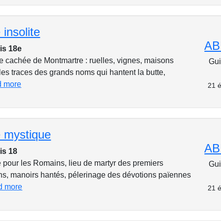
insolite
AB
is 18e
e cachée de Montmartre : ruelles, vignes, maisons
Gui
les traces des grands noms qui hantent la butte,
d more
21 é
 mystique
AB
is 18
pour les Romains, lieu de martyr des premiers
Gui
ens, manoirs hantés, pélerinage des dévotions païennes
d more
21 é