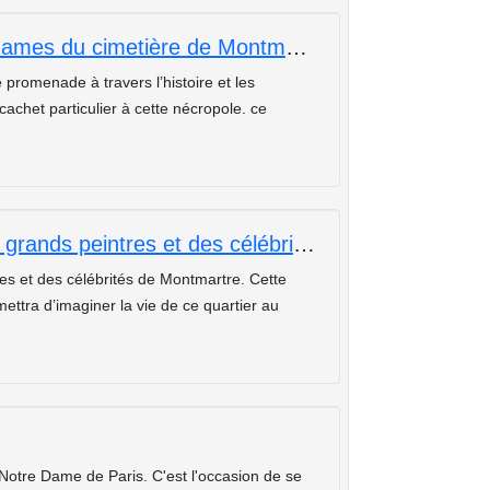
En hommage aux célèbres grandes dames du cimetière de Montmartre
promenade à travers l’histoire et les
chet particulier à cette nécropole. ce
Promenade artistique sur les pas des grands peintres et des célébrités de Montmartre
tes et des célébrités de Montmartre. Cette
ttra d’imaginer la vie de ce quartier au
Notre Dame de Paris. C'est l'occasion de se