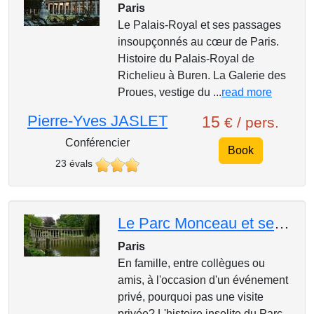
Paris
Le Palais-Royal et ses passages
insoupçonnés au cœur de Paris.
Histoire du Palais-Royal de
Richelieu à Buren. La Galerie des
Proues, vestige du ...
read more
Pierre-Yves JASLET
15
€ / pers.
Conférencier
Book
23 évals
Le Parc Monceau et ses abords aristocratiques à VOTRE date
Paris
En famille, entre collègues ou
amis, à l'occasion d'un événement
privé, pourquoi pas une visite
privée? L'histoire insolite du Parc