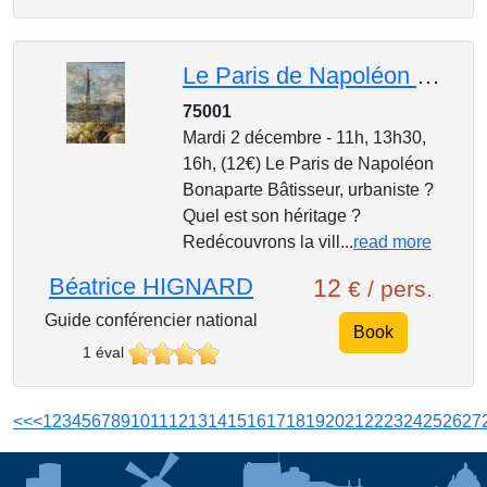
Le Paris de Napoléon Bonaparte
75001
Mardi 2 décembre - 11h, 13h30,
16h, (12€) Le Paris de Napoléon
Bonaparte Bâtisseur, urbaniste ?
Quel est son héritage ?
Redécouvrons la vill...
read more
Béatrice HIGNARD
12
€ / pers.
Guide conférencier national
Book
1 éval
<<
<
1
2
3
4
5
6
7
8
9
10
11
12
13
14
15
16
17
18
19
20
21
22
23
24
25
26
27