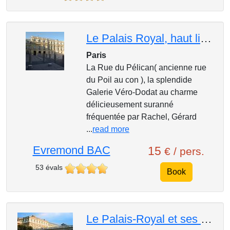
Le Palais Royal, haut lieu de plaisir et de révolution
Paris
La Rue du Pélican( ancienne rue
du Poil au con ), la splendide
Galerie Véro-Dodat au charme
délicieusement suranné
fréquentée par Rachel, Gérard
...
read more
Evremond BAC
15
€ / pers.
53 évals
Book
Le Palais-Royal et ses passages insoupçonnés au cœur de Paris.