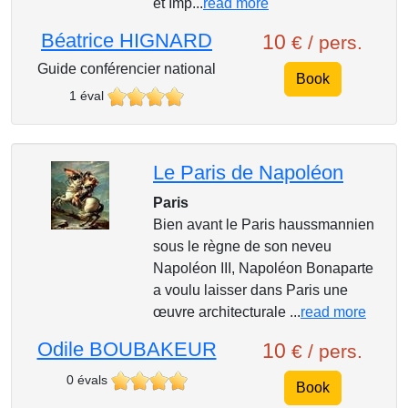
et Imp...
read more
Béatrice HIGNARD
10
€ / pers.
Guide conférencier national
Book
1 éval
Le Paris de Napoléon
Paris
Bien avant le Paris haussmannien
sous le règne de son neveu
Napoléon III, Napoléon Bonaparte
a voulu laisser dans Paris une
œuvre architecturale ...
read more
Odile BOUBAKEUR
10
€ / pers.
0 évals
Book