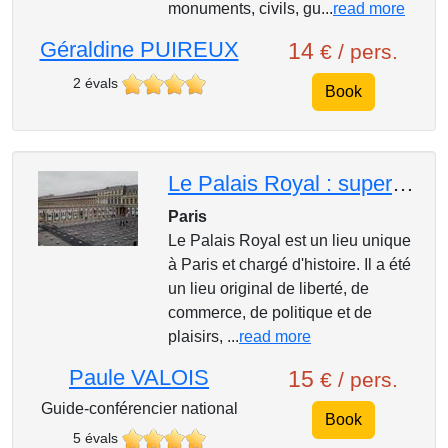
monuments, civils, gu...
read more
Géraldine PUIREUX
14
€ / pers.
2 évals
Book
Le Palais Royal : superbe et méconnu
Paris
Le Palais Royal est un lieu unique
à Paris et chargé d'histoire. Il a été
un lieu original de liberté, de
commerce, de politique et de
plaisirs, ...
read more
Paule VALOIS
15
€ / pers.
Guide-conférencier national
Book
5 évals